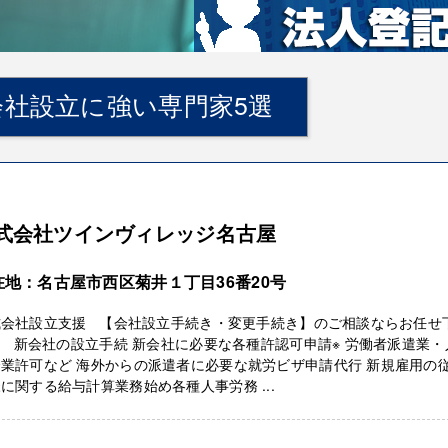
社設立に強い専門家5選
式会社ツインヴィレッジ名古屋
在地：名古屋市西区菊井１丁目36番20号
式会社設立支援 【会社設立手続き・変更手続き】のご相談ならお任せ
 新会社の設立手続 新会社に必要な各種許認可申請※ 労働者派遣業・
業許可など 海外からの派遣者に必要な就労ビザ申請代行 新規雇用の
に関する給与計算業務始め各種人事労務 ...