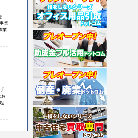
ま
事業
事業
立手
にお
～起