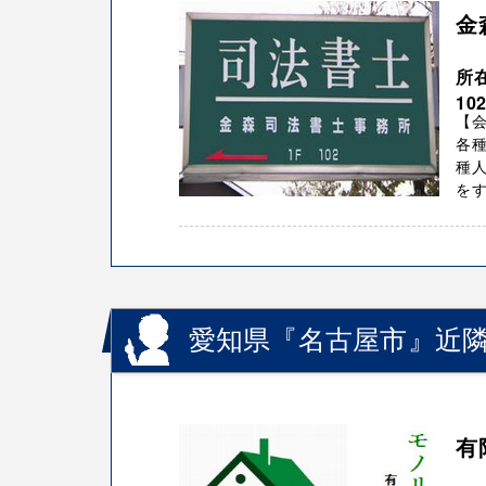
金
所
10
【
各種
種人
をす
愛知県『名古屋市』近隣
有