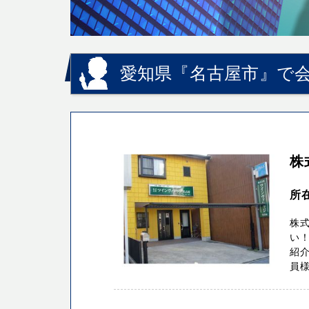
愛知県『名古屋市』で会
株
所
株
い！
紹介
員様