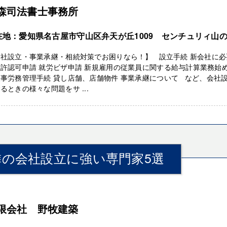
森司法書士事務所
在地：愛知県名古屋市守山区弁天が丘1009 センチュリィ山
2
会社設立・事業承継・相続対策でお困りなら！】 設立手続 新会社に必
許認可申請 就労ビザ申請 新規雇用の従業員に関する給与計算業務始
事労務管理手続 貸し店舗、店舗物件 事業承継について など、会社
るときの様々な問題をサ ...
の会社設立に強い専門家5選
限会社 野牧建築