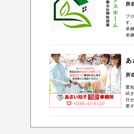
所
プ
す
承
承継
あ
所
愛
続き
任せ
業す