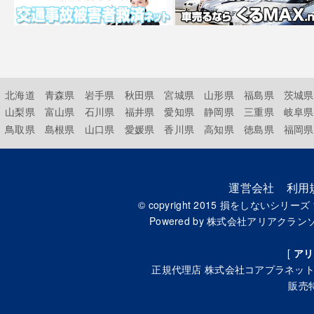
北海道
青森県
岩手県
秋田県
宮城県
山形県
福島県
茨城県
山梨県
富山県
石川県
福井県
愛知県
静岡県
三重県
岐阜県
鳥取県
島根県
山口県
愛媛県
香川県
高知県
徳島県
福岡県
運営会社
利用
© copyright 2015
損をしないシリーズ
Powered by
株式会社アリアクラン
[
アリ
正規代理店
株式会社コアプラネッ
販売