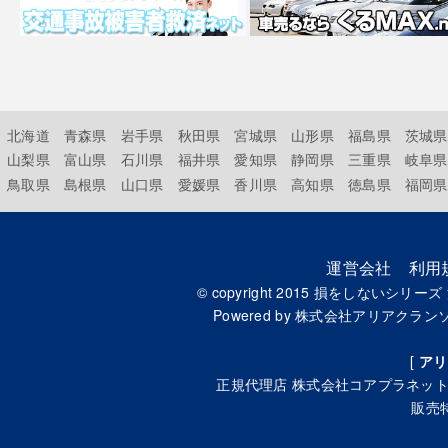
北海道
青森県
岩手県
秋田県
宮城県
山形県
福島県
茨城県
山梨県
富山県
石川県
福井県
愛知県
静岡県
三重県
岐阜県
鳥取県
島根県
山口県
愛媛県
香川県
高知県
徳島県
福岡県
運営会社
利用
© copyright 2015
損をしないシリーズ
Powered by
株式会社アリアクラン
[
アリ
正規代理店
株式会社コアプラネッ
販売