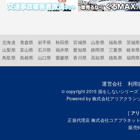
北海道
青森県
岩手県
秋田県
宮城県
山形県
福島県
茨城県
山梨県
富山県
石川県
福井県
愛知県
静岡県
三重県
岐阜県
鳥取県
島根県
山口県
愛媛県
香川県
高知県
徳島県
福岡県
運営会社
利用
© copyright 2015
損をしないシリーズ
Powered by
株式会社アリアクラン
[
アリ
正規代理店
株式会社コアプラネッ
販売