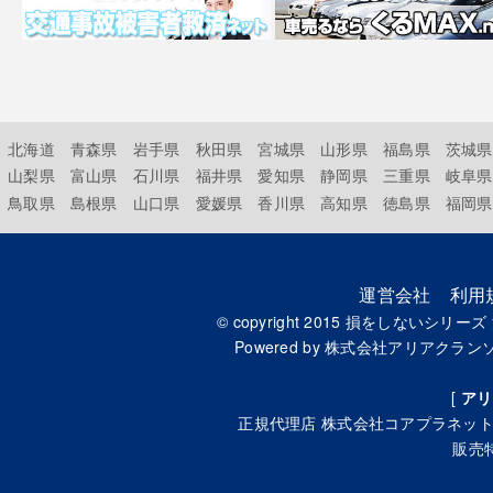
北海道
青森県
岩手県
秋田県
宮城県
山形県
福島県
茨城県
山梨県
富山県
石川県
福井県
愛知県
静岡県
三重県
岐阜県
鳥取県
島根県
山口県
愛媛県
香川県
高知県
徳島県
福岡県
運営会社
利用
© copyright 2015
損をしないシリーズ
Powered by
株式会社アリアクラン
[
アリ
正規代理店
株式会社コアプラネッ
販売