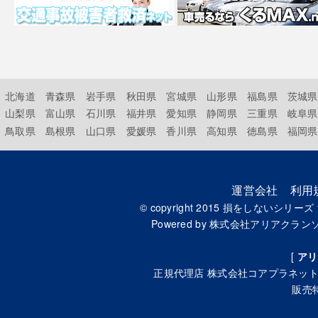
北海道
青森県
岩手県
秋田県
宮城県
山形県
福島県
茨城県
山梨県
富山県
石川県
福井県
愛知県
静岡県
三重県
岐阜県
鳥取県
島根県
山口県
愛媛県
香川県
高知県
徳島県
福岡県
運営会社
利用
© copyright 2015
損をしないシリーズ
Powered by
株式会社アリアクラン
[
アリ
正規代理店
株式会社コアプラネッ
販売