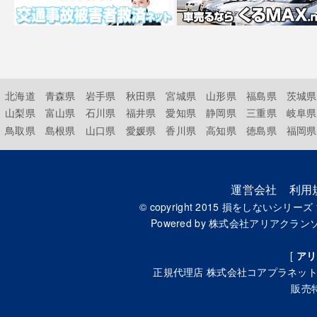
北海道
青森県
岩手県
秋田県
宮城県
山形県
福島県
茨城県
山梨県
富山県
石川県
福井県
愛知県
静岡県
三重県
岐阜県
鳥取県
島根県
山口県
愛媛県
香川県
高知県
徳島県
福岡県
運営会社
利用
© copyright 2015
損をしないシリーズ
Powered by
株式会社アリアクラン
[
アリ
正規代理店
株式会社コアプラネッ
販売