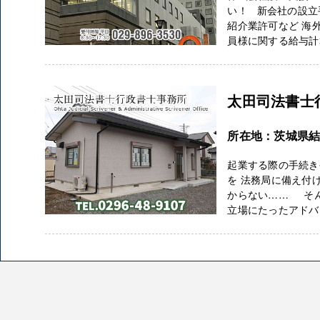
い！ 新会社の設立
紹介業許可など 海
員様に関する給与計算
太田司法書士
所在地：茨城県結城
起業する際の手続き
を 法務局に備え付
からない…… そん
立場にたったアドバイ