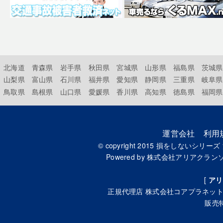
北海道
青森県
岩手県
秋田県
宮城県
山形県
福島県
茨城県
山梨県
富山県
石川県
福井県
愛知県
静岡県
三重県
岐阜県
鳥取県
島根県
山口県
愛媛県
香川県
高知県
徳島県
福岡県
運営会社
利用
© copyright 2015
損をしないシリーズ
Powered by
株式会社アリアクラン
[
アリ
正規代理店
株式会社コアプラネッ
販売