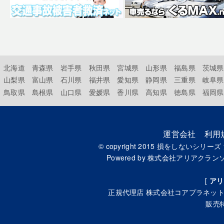
北海道
青森県
岩手県
秋田県
宮城県
山形県
福島県
茨城県
山梨県
富山県
石川県
福井県
愛知県
静岡県
三重県
岐阜県
鳥取県
島根県
山口県
愛媛県
香川県
高知県
徳島県
福岡県
運営会社
利用
© copyright 2015
損をしないシリーズ
Powered by
株式会社アリアクラン
[
アリ
正規代理店
株式会社コアプラネッ
販売