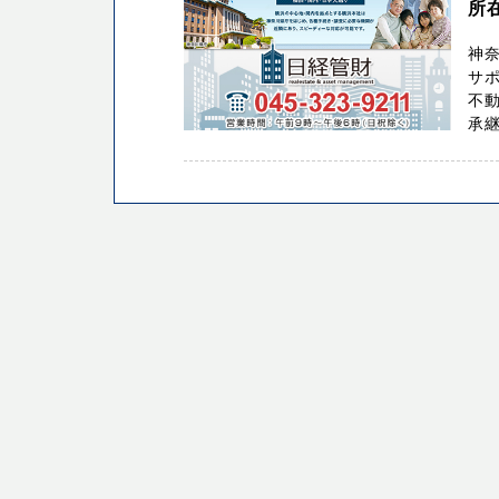
所
神
サ
不動
承継