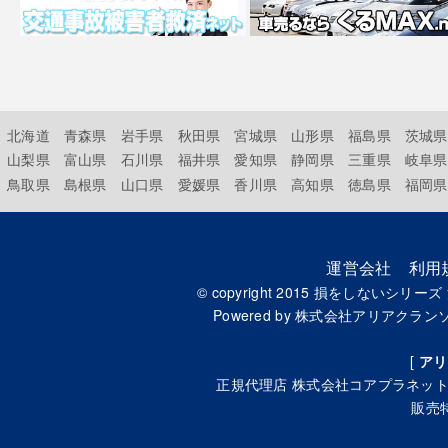
北海道
青森県
岩手県
秋田県
宮城県
山形県
福島県
茨城県
山梨県
富山県
石川県
福井県
愛知県
静岡県
三重県
岐阜県
鳥取県
島根県
山口県
愛媛県
香川県
高知県
徳島県
福岡県
運営会社
利用
© copyright 2015
損をしないシリーズ
Powered by
株式会社アリアクラン
[
アリ
正規代理店
株式会社コアプラネッ
販売