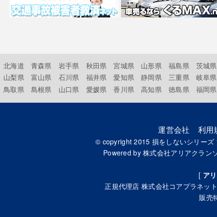
北海道
青森県
岩手県
秋田県
宮城県
山形県
福島県
茨城県
山梨県
富山県
石川県
福井県
愛知県
静岡県
三重県
岐阜県
鳥取県
島根県
山口県
愛媛県
香川県
高知県
徳島県
福岡県
運営会社
利用
© copyright 2015
損をしないシリーズ
Powered by
株式会社アリアクラン
[
アリ
正規代理店
株式会社コアプラネッ
販売