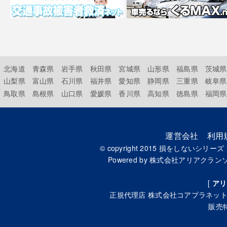
北海道
青森県
岩手県
秋田県
宮城県
山形県
福島県
茨城県
山梨県
富山県
石川県
福井県
愛知県
静岡県
三重県
岐阜県
鳥取県
島根県
山口県
愛媛県
香川県
高知県
徳島県
福岡県
運営会社
利用
© copyright 2015
損をしないシリーズ
Powered by
株式会社アリアクラン
[
アリ
正規代理店
株式会社コアプラネッ
販売