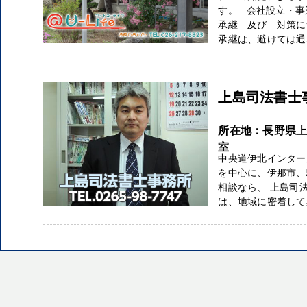
す。 会社設立・事
承継 及び 対策に
承継は、避けては通れ
上島司法書士
所在地：長野県上伊
室
中央道伊北インター
を中心に、伊那市、
相談なら、 上島司
は、地域に密着して業