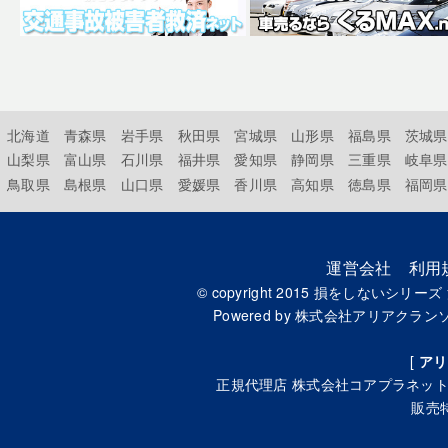
北海道
青森県
岩手県
秋田県
宮城県
山形県
福島県
茨城県
山梨県
富山県
石川県
福井県
愛知県
静岡県
三重県
岐阜県
鳥取県
島根県
山口県
愛媛県
香川県
高知県
徳島県
福岡県
運営会社
利用
© copyright 2015
損をしないシリーズ
Powered by
株式会社アリアクラン
[
アリ
正規代理店
株式会社コアプラネッ
販売