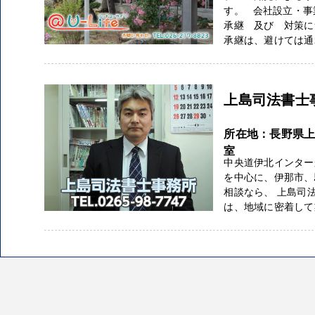
す。 会社設立・事
承継 及び 対策に
承継は、避けては通れ
上島司法書士
所在地：長野県上伊
室
中央道伊北インター
を中心に、伊那市、
相談なら、 上島司
は、地域に密着して業