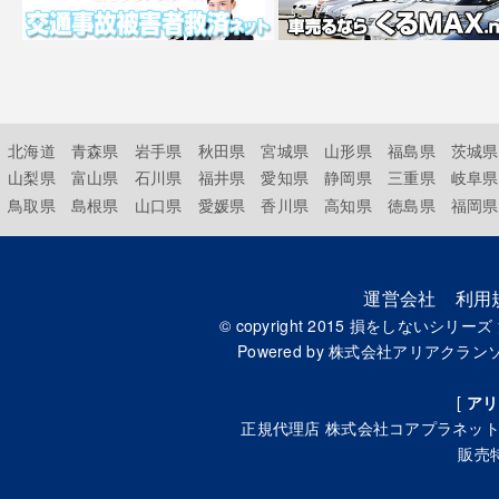
北海道
青森県
岩手県
秋田県
宮城県
山形県
福島県
茨城県
山梨県
富山県
石川県
福井県
愛知県
静岡県
三重県
岐阜県
鳥取県
島根県
山口県
愛媛県
香川県
高知県
徳島県
福岡県
運営会社
利用
© copyright 2015
損をしないシリーズ
Powered by
株式会社アリアクラン
[
アリ
正規代理店
株式会社コアプラネッ
販売