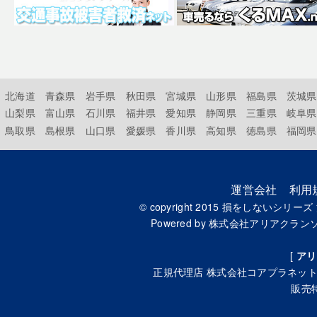
北海道
青森県
岩手県
秋田県
宮城県
山形県
福島県
茨城県
山梨県
富山県
石川県
福井県
愛知県
静岡県
三重県
岐阜県
鳥取県
島根県
山口県
愛媛県
香川県
高知県
徳島県
福岡県
運営会社
利用
© copyright 2015
損をしないシリーズ
Powered by
株式会社アリアクラン
[
アリ
正規代理店
株式会社コアプラネッ
販売