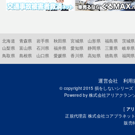
北海道
青森県
岩手県
秋田県
宮城県
山形県
福島県
茨城県
山梨県
富山県
石川県
福井県
愛知県
静岡県
三重県
岐阜県
鳥取県
島根県
山口県
愛媛県
香川県
高知県
徳島県
福岡県
運営会社
利用
© copyright 2015
損をしないシリーズ
Powered by
株式会社アリアクラン
[
アリ
正規代理店
株式会社コアプラネッ
販売