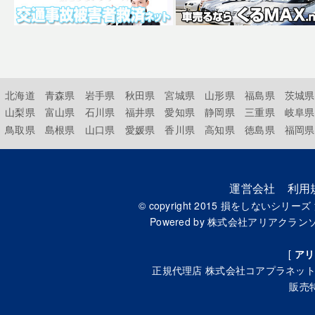
北海道
青森県
岩手県
秋田県
宮城県
山形県
福島県
茨城県
山梨県
富山県
石川県
福井県
愛知県
静岡県
三重県
岐阜県
鳥取県
島根県
山口県
愛媛県
香川県
高知県
徳島県
福岡県
運営会社
利用
© copyright 2015
損をしないシリーズ
Powered by
株式会社アリアクラン
[
アリ
正規代理店
株式会社コアプラネッ
販売