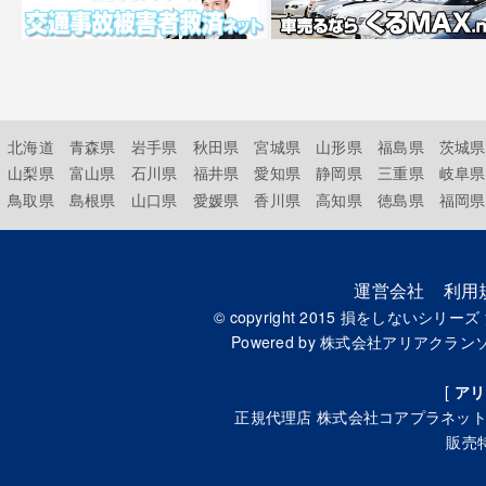
北海道
青森県
岩手県
秋田県
宮城県
山形県
福島県
茨城県
山梨県
富山県
石川県
福井県
愛知県
静岡県
三重県
岐阜県
鳥取県
島根県
山口県
愛媛県
香川県
高知県
徳島県
福岡県
運営会社
利用
© copyright 2015
損をしないシリーズ
Powered by
株式会社アリアクラン
[
アリ
正規代理店
株式会社コアプラネッ
販売