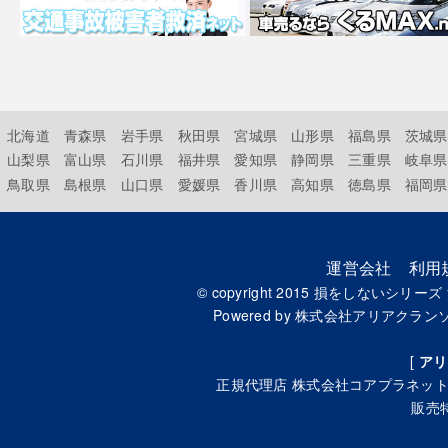
北海道
青森県
岩手県
秋田県
宮城県
山形県
福島県
茨城県
山梨県
富山県
石川県
福井県
愛知県
静岡県
三重県
岐阜県
鳥取県
島根県
山口県
愛媛県
香川県
高知県
徳島県
福岡県
運営会社
利用
© copyright 2015
損をしないシリーズ
Powered by
株式会社アリアクラン
[
アリ
正規代理店
株式会社コアプラネッ
販売