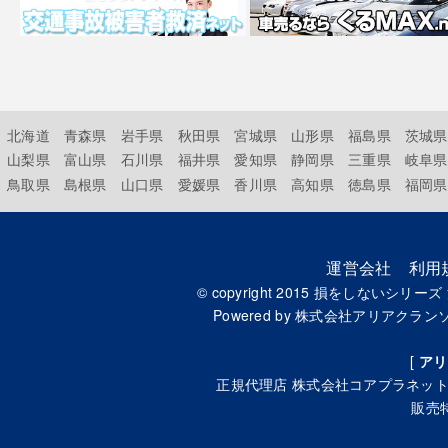
北海道
青森県
岩手県
秋田県
宮城県
山形県
福島県
茨城県
山梨県
富山県
石川県
福井県
愛知県
静岡県
三重県
岐阜県
鳥取県
島根県
山口県
愛媛県
香川県
高知県
徳島県
福岡県
運営会社
利用
© copyright 2015
損をしないシリーズ
Powered by
株式会社アリアクラン
[
アリ
正規代理店
株式会社コアプラネッ
販売