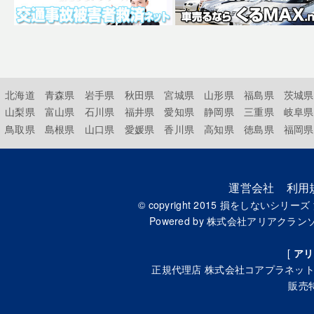
北海道
青森県
岩手県
秋田県
宮城県
山形県
福島県
茨城県
山梨県
富山県
石川県
福井県
愛知県
静岡県
三重県
岐阜県
鳥取県
島根県
山口県
愛媛県
香川県
高知県
徳島県
福岡県
運営会社
利用
© copyright 2015
損をしないシリーズ
Powered by
株式会社アリアクラン
[
アリ
正規代理店
株式会社コアプラネッ
販売